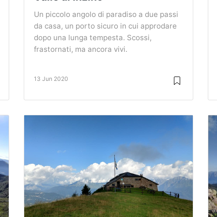
Un piccolo angolo di paradiso a due passi
da casa, un porto sicuro in cui approdare
dopo una lunga tempesta. Scossi,
frastornati, ma ancora vivi.
13 Jun 2020