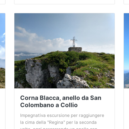
Corna Blacca, anello da San
Colombano a Collio
Impegnativa escursione per raggiungere
la cima della "Regina" per la seconda