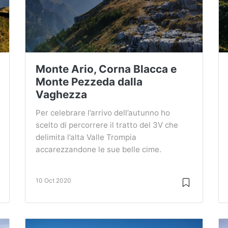
Monte Ario, Corna Blacca e
Monte Pezzeda dalla
Vaghezza
Per celebrare l’arrivo dell’autunno ho
scelto di percorrere il tratto del 3V che
delimita l’alta Valle Trompia
accarezzandone le sue belle cime.
10 Oct 2020