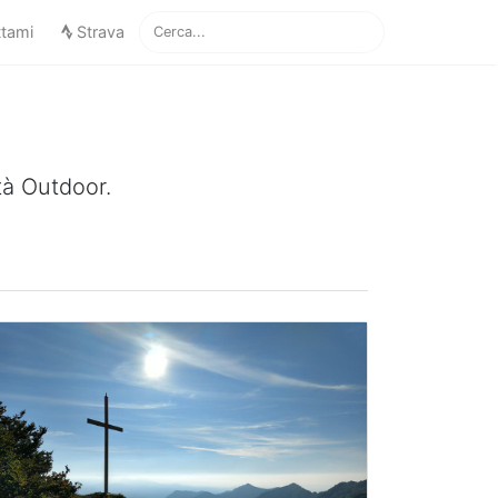
ttami
Strava
tà Outdoor.