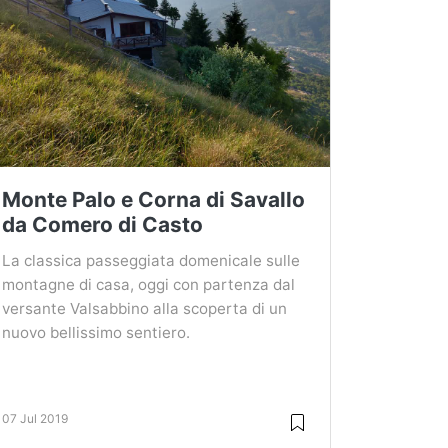
Monte Palo e Corna di Savallo
da Comero di Casto
La classica passeggiata domenicale sulle
montagne di casa, oggi con partenza dal
versante Valsabbino alla scoperta di un
nuovo bellissimo sentiero.
07 Jul 2019