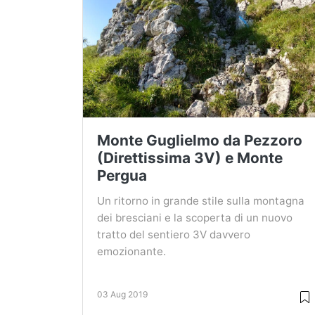
Monte Guglielmo da Pezzoro
(Direttissima 3V) e Monte
Pergua
Un ritorno in grande stile sulla montagna
dei bresciani e la scoperta di un nuovo
tratto del sentiero 3V davvero
emozionante.
03 Aug 2019