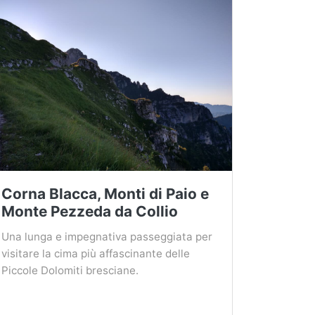
Corna Blacca, Monti di Paio e
Monte Pezzeda da Collio
Una lunga e impegnativa passeggiata per
visitare la cima più affascinante delle
Piccole Dolomiti bresciane.