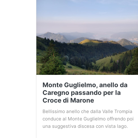
Monte Guglielmo, anello da
Caregno passando per la
Croce di Marone
Bellissimo anello che dalla Valle Trompia
conduce al Monte Guglielmo offrendo poi
una suggestiva discesa con vista lago.