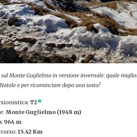
 sul Monte Guglielmo in versione invernale: quale miglio
i Natale e per ricominciare dopo una sosta?
rsionistica:
T2
e:
Monte Guglielmo (1948 m)
a:
964 m
corso:
15.42 Km