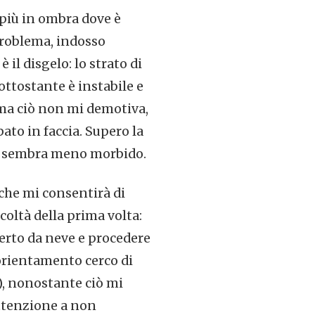
più in ombra dove è
problema, indosso
 il disgelo: lo strato di
ottostante è instabile e
o ma ciò non mi demotiva,
ato in faccia. Supero la
qui sembra meno morbido.
 che mi consentirà di
icoltà della prima volta:
erto da neve e procedere
’orientamento cerco di
), nonostante ciò mi
 attenzione a non