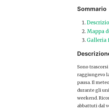
Sommario
Descrizio
Mappa de
Galleria 
Descrizion
Sono trascorsi
raggiungevo la
pausa. Il mete
durante gli un
weekend. Ricor
abbattuti dal 