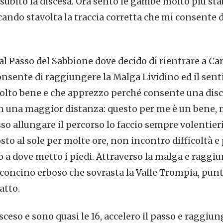
ubito la discesa. Ora sento le gambe molto più stab
ando stavolta la traccia corretta che mi consente
al Passo del Sabbione dove decido di rientrare a Ca
nsente di raggiungere la Malga Lividino ed il senti
lto bene e che apprezzo perché consente una disc
 in una maggior distanza: questo per me è un bene, m
so allungare il percorso lo faccio sempre volentieri.
sto al sole per molte ore, non incontro difficoltà e
 a dove metto i piedi. Attraverso la malga e raggiu
alconcino erboso che sovrasta la Valle Trompia, pun
atto.
è sceso e sono quasi le 16, accelero il passo e ragg