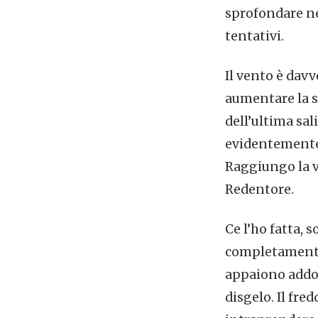
sprofondare ne
tentativi.
Il vento è davv
aumentare la s
dell’ultima sal
evidentemente 
Raggiungo la v
Redentore.
Ce l’ho fatta
completamente 
appaiono addorm
disgelo. Il fre