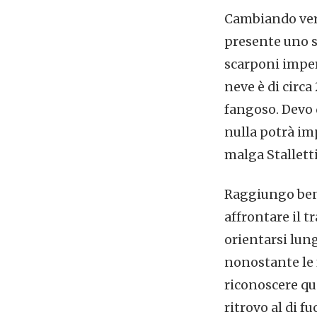
Cambiando vers
presente uno s
scarponi imperm
neve è di circa
fangoso. Devo 
nulla potrà imp
malga Stallett
Raggiungo ben p
affrontare il tr
orientarsi lun
nonostante le 
riconoscere qu
ritrovo al di f