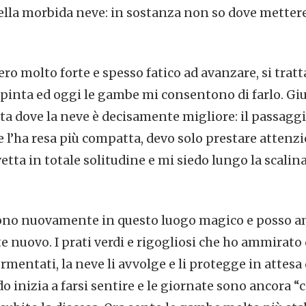
lla morbida neve: in sostanza non so dove mettere i
ero molto forte e spesso fatico ad avanzare, si tra
pinta ed oggi le gambe mi consentono di farlo. Giu
ita dove la neve è decisamente migliore: il passaggio
l’ha resa più compatta, devo solo prestare attenzi
etta in totale solitudine e mi siedo lungo la scali
, sono nuovamente in questo luogo magico e posso
nuovo. I prati verdi e rigogliosi che ho ammirato 
entati, la neve li avvolge e li protegge in attesa d
ddo inizia a farsi sentire e le giornate sono ancora “