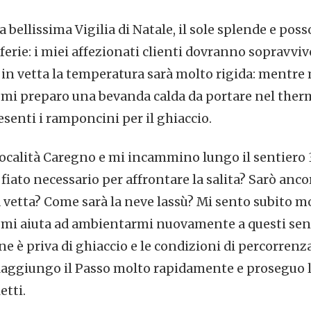
 bellissima Vigilia di Natale, il sole splende e po
ferie: i miei affezionati clienti dovranno sopravviv
n vetta la temperatura sarà molto rigida: mentre
 mi preparo una bevanda calda da portare nel therm
senti i ramponcini per il ghiaccio.
ocalità Caregno e mi incammino lungo il sentiero 3
il fiato necessario per affrontare la salita? Sarò anco
vetta? Come sarà la neve lassù? Mi sento subito molt
 mi aiuta ad ambientarmi nuovamente a questi sentie
ne è priva di ghiaccio e le condizioni di percorrenz
 Raggiungo il Passo molto rapidamente e proseguo l
etti.