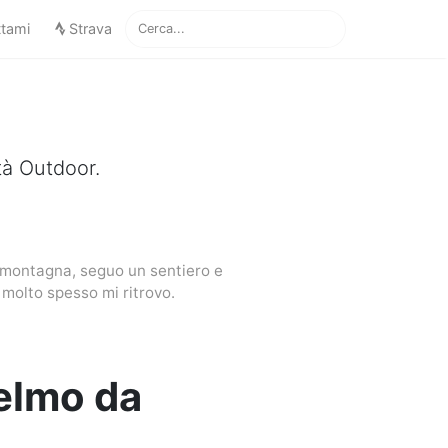
ttami
Strava
tà Outdoor.
n montagna, seguo un sentiero e
molto spesso mi ritrovo.
ielmo da