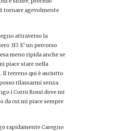
ili e sicure, procedo
 di tornare agevolmente
regno attraverso la
ero 317. E’ un percorso
esa meno ripida anche se
i piace stare nella
 Il terreno qui è asciutto
 posso rilassarmi senza
ngo i Corni Rossi dove mi
to da cui mi piace sempre
iungo rapidamente Caregno