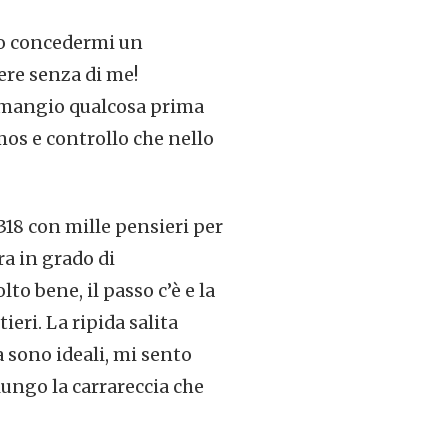
sso concedermi un
ere senza di me!
 mangio qualcosa prima
os e controllo che nello
18 con mille pensieri per
ra in grado di
o bene, il passo c’è e la
ri. La ripida salita
a sono ideali, mi sento
ungo la carrareccia che