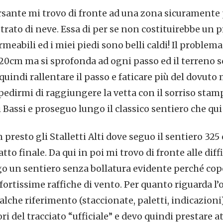
ante mi trovo di fronte ad una zona sicuramente 
trato di neve. Essa di per se non costituirebbe un 
eabili ed i miei piedi sono belli caldi! Il problema è
 20cm ma si sprofonda ad ogni passo ed il terreno s
quindi rallentare il passo e faticare più del dovut
edirmi di raggiungere la vetta con il sorriso stamp
i Bassi e proseguo lungo il classico sentiero che 
resto gli Stalletti Alti dove seguo il sentiero 325
atto finale. Da qui in poi mi trovo di fronte alle diff
go un sentiero senza bollatura evidente perché cop
fortissime raffiche di vento. Per quanto riguarda l
alche riferimento (staccionate, paletti, indicazioni
uori del tracciato “ufficiale” e devo quindi prestare