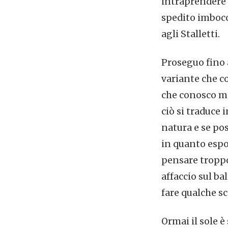
intraprendere s
spedito imbocc
agli Stalletti.
Proseguo fino 
variante che co
che conosco mo
ciò si traduce
natura e se pos
in quanto espo
pensare troppo
affaccio sul b
fare qualche sc
Ormai il sole 