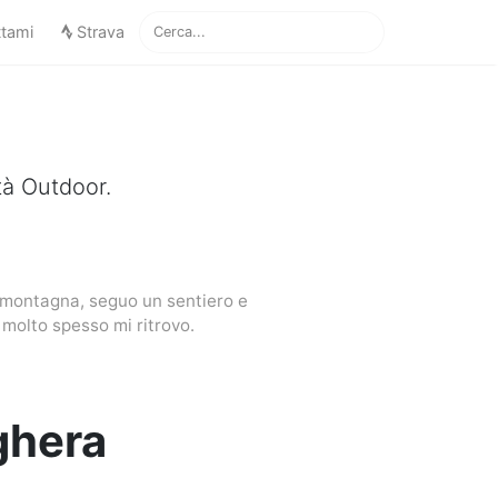
ttami
Strava
tà Outdoor.
n montagna, seguo un sentiero e
molto spesso mi ritrovo.
ghera