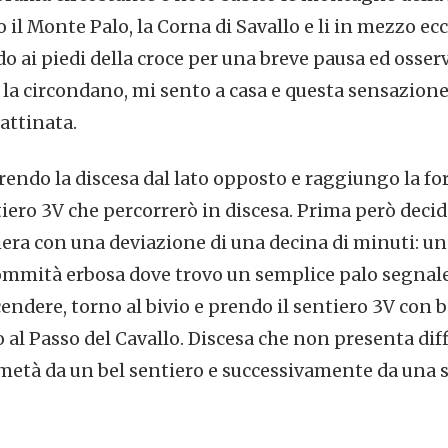
il Monte Palo, la Corna di Savallo e li in mezzo ecc
o ai piedi della croce per una breve pausa ed osserv
a circondano, mi sento a casa e questa sensazion
attinata.
rendo la discesa dal lato opposto e raggiungo la for
ntiero 3V che percorrerò in discesa. Prima però dec
a con una deviazione di una decina di minuti: un a
ommità erbosa dove trovo un semplice palo segnalet
ndere, torno al bivio e prendo il sentiero 3V con 
 al Passo del Cavallo. Discesa che non presenta diff
età da un bel sentiero e successivamente da una s