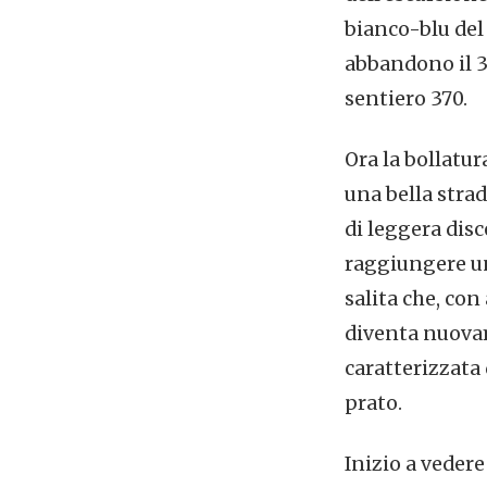
bianco-blu del
abbandono il 3V
sentiero 370.
Ora la bollatur
una bella stra
di leggera disc
raggiungere un 
salita che, co
diventa nuovam
caratterizzata
prato.
Inizio a veder