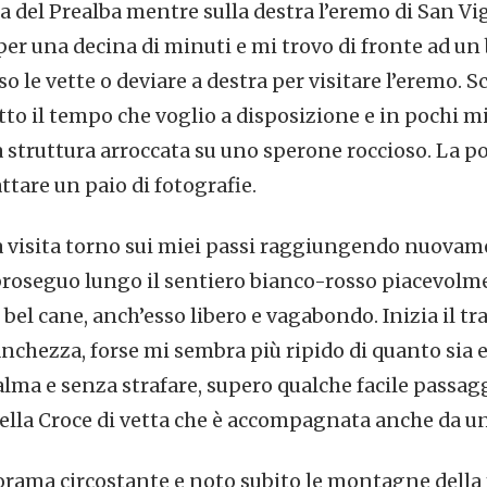
ta del Prealba mentre sulla destra l’eremo di San Vig
r una decina di minuti e mi trovo di fronte ad un b
o le vette o deviare a destra per visitare l’eremo. 
utto il tempo che voglio a disposizione e in pochi 
a struttura arroccata su uno sperone roccioso. La p
ttare un paio di fotografie.
 visita torno sui miei passi raggiungendo nuovamen
proseguo lungo il sentiero bianco-rosso piacevol
bel cane, anch’esso libero e vagabondo. Inizia il trat
anchezza, forse mi sembra più ripido di quanto sia 
alma e senza strafare, supero qualche facile passagg
ella Croce di vetta che è accompagnata anche da un p
orama circostante e noto subito le montagne della 