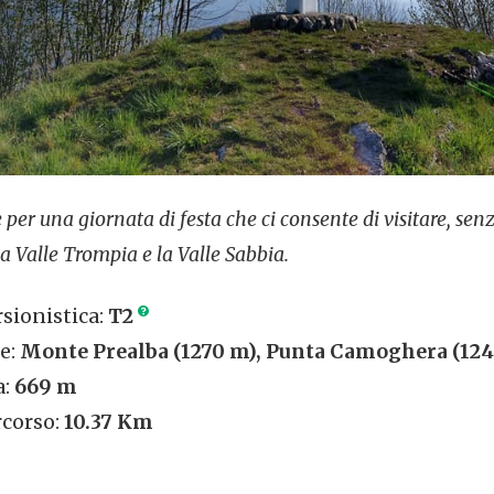
 per una giornata di festa che ci consente di visitare, senz
 la Valle Trompia e la Valle Sabbia.
rsionistica:
T2
e:
Monte Prealba (1270 m), Punta Camoghera (12
a:
669 m
corso:
10.37 Km