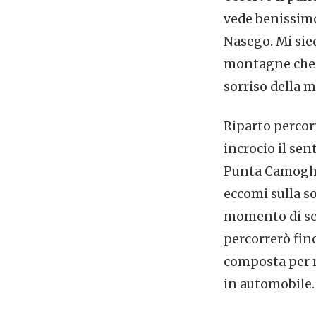
vede benissimo 
Nasego. Mi sied
montagne che l
sorriso della m
Riparto percor
incrocio il se
Punta Camogher
eccomi sulla s
momento di sce
percorrerò fino
composta per m
in automobile.