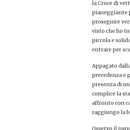
la Croce di vet
pianeggiante pe
proseguire vers
visto che ho t
piccola e solid
entrare per sca
Appagato dalla
precedenza e 
presenza di un 
complice la st
affronto con c
raggiungo la b
Osservo il pan