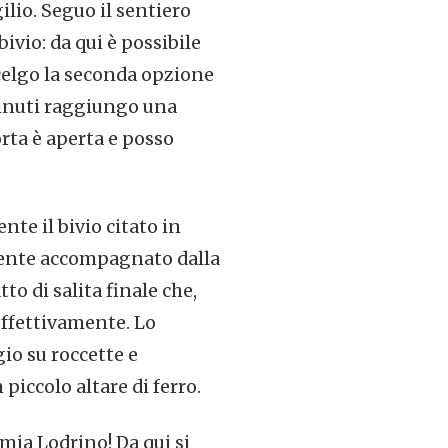
ilio. Seguo il sentiero
ivio: da qui è possibile
Scelgo la seconda opzione
minuti raggiungo una
orta è aperta e posso
te il bivio citato in
mente accompagnato dalla
to di salita finale che,
effettivamente. Lo
io su roccette e
iccolo altare di ferro.
mia Lodrino! Da qui si