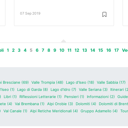
07 Sep 2019
li
1
2
3
4
5
6
7
8
9
10
11
12
13
14
15
16
17
Vec
pi Bresciane (69)
Valle Trompia (48)
Lago d'Iseo (18)
Valle Sabbia (17)
Iseo (1)
Lago di Garda (8)
Lago d'Idro (7)
Valle Seriana (3)
Itinerari (
)
Libri (1)
Riflessioni Letterarie (1)
Pensieri (1)
Informazioni (2)
Guide
ete (4)
Val Brembana (1)
Alpi Orobie (3)
Dolomiti (4)
Dolomiti di Brent
)
Val Canale (1)
Alpi Retiche Meridionali (4)
Gruppo Adamello (4)
Tour