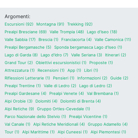
Argomenti:
Escursioni (92)
Montagna (91)
Trekking (92)
Prealpi Bresciane (69)
Valle Trompia (48)
Lago d'Iseo (18)
Valle Sabbia (17)
Brescia (1)
Franciacorta (4)
Valle Camonica (11)
Prealpi Bergamasche (5)
Sponda bergamasca Lago d'Iseo (1)
Lago di Garda (8)
Lago d'Idro (7)
Valle Seriana (3)
Itinerari (2)
Grand Tour (2)
Obiettivi escursionistici (1)
Proposte (1)
Attrezzatura (1)
Recensioni (1)
App (1)
Libri (1)
Riflessioni Letterarie (1)
Pensieri (1)
Informazioni (2)
Guide (2)
Prealpi Trentine (1)
Valle di Ledro (2)
Lago di Ledro (2)
Prealpi Gardesane (4)
Prealpi Venete (4)
Val Brembana (1)
Alpi Orobie (3)
Dolomiti (4)
Dolomiti di Brenta (4)
Alpi Retiche (9)
Gruppo Ortles-Cevedale (1)
Parco Nazionale dello Stelvio (1)
Prealpi Vicentine (1)
Val Canale (1)
Alpi Retiche Meridionali (4)
Gruppo Adamello (4)
Tour (1)
Alpi Marittime (1)
Alpi Cuneesi (1)
Alpi Piemontesi (1)