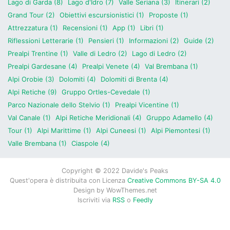
Lago di Garda (8)
Lago d'Idro (7)
Valle Seriana (3)
Itinerari (2)
Grand Tour (2)
Obiettivi escursionistici (1)
Proposte (1)
Attrezzatura (1)
Recensioni (1)
App (1)
Libri (1)
Riflessioni Letterarie (1)
Pensieri (1)
Informazioni (2)
Guide (2)
Prealpi Trentine (1)
Valle di Ledro (2)
Lago di Ledro (2)
Prealpi Gardesane (4)
Prealpi Venete (4)
Val Brembana (1)
Alpi Orobie (3)
Dolomiti (4)
Dolomiti di Brenta (4)
Alpi Retiche (9)
Gruppo Ortles-Cevedale (1)
Parco Nazionale dello Stelvio (1)
Prealpi Vicentine (1)
Val Canale (1)
Alpi Retiche Meridionali (4)
Gruppo Adamello (4)
Tour (1)
Alpi Marittime (1)
Alpi Cuneesi (1)
Alpi Piemontesi (1)
Valle Brembana (1)
Ciaspole (4)
Copyright © 2022 Davide's Peaks
Quest'opera è distribuita con Licenza
Creative Commons BY-SA 4.0
Design by
WowThemes.net
Iscriviti via
RSS
o
Feedly